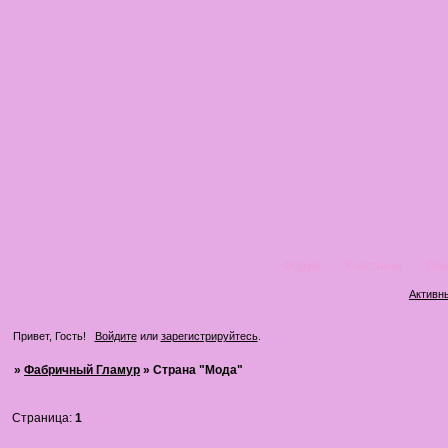
Форум
Участники
Пои
Активн
Привет, Гость!
Войдите
или
зарегистрируйтесь
.
»
Фабричный Гламур
»
Страна "Мода"
Страница:
1
Страна