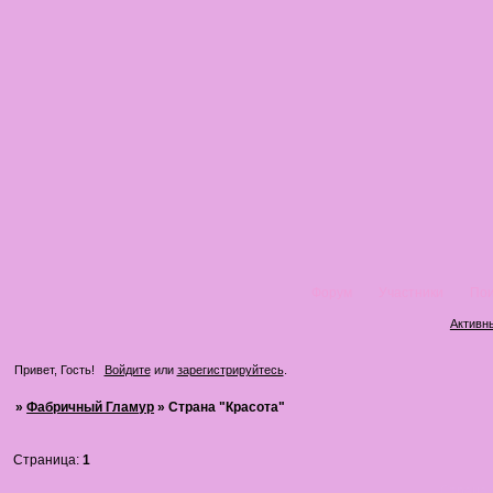
Форум
Участники
Пои
Активн
Привет, Гость!
Войдите
или
зарегистрируйтесь
.
»
Фабричный Гламур
»
Страна "Красота"
Страница:
1
Страна 